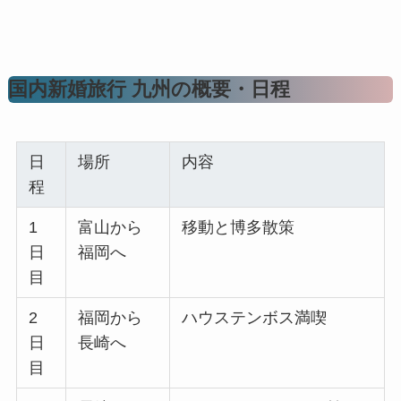
国内新婚旅行 九州の概要・日程
日
場所
内容
程
1
富山から
移動と博多散策
日
福岡へ
目
2
福岡から
ハウステンボス満喫
日
長崎へ
目