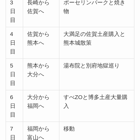
3
長崎から
ポーセリンパークと焼き
日
佐賀へ
物
目
4
佐賀から
大満足の佐賀土産購入と
日
熊本へ
熊本城散策
目
5
熊本から
湯布院と別府地獄巡り
日
大分へ
目
6
大分から
すべZOと博多土産大量購
日
福岡へ
入
目
7
福岡から
移動
日
富山へ