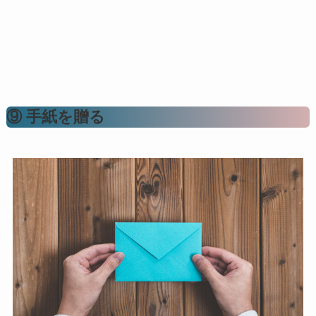
⑨ 手紙を贈る