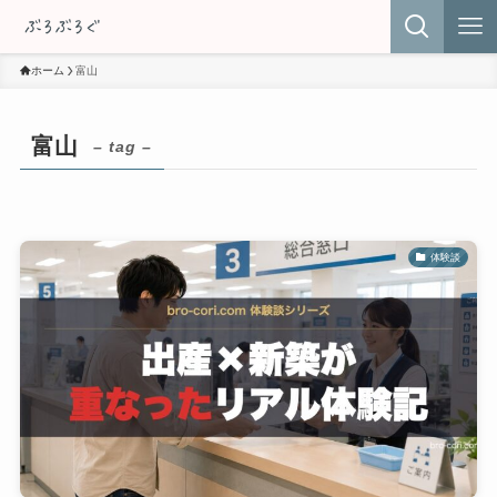
ホーム
富山
富山
– tag –
体験談