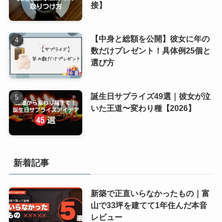
接】
【中身と総額を公開】彼女に年の
数だけプレゼント！具体例25個と
選び方
誕生日サプライズ49選｜彼女が泣
いた王道〜変わり種【2026】
新着記事
新築で正直いらなかったもの｜富
山で33坪を建てて1年住んだ本音
レビュー