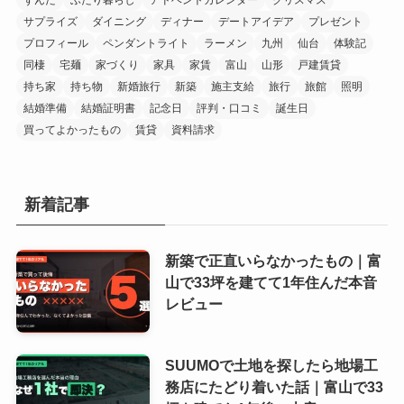
ずんだ
ふたり暮らし
アドベントカレンダー
クリスマス
サプライズ
ダイニング
ディナー
デートアイデア
プレゼント
プロフィール
ペンダントライト
ラーメン
九州
仙台
体験記
同棲
宅麺
家づくり
家具
家賃
富山
山形
戸建賃貸
持ち家
持ち物
新婚旅行
新築
施主支給
旅行
旅館
照明
結婚準備
結婚証明書
記念日
評判・口コミ
誕生日
買ってよかったもの
賃貸
資料請求
新着記事
新築で正直いらなかったもの｜富
山で33坪を建てて1年住んだ本音
レビュー
SUUMOで土地を探したら地場工
務店にたどり着いた話｜富山で33