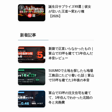
誕生日サプライズ49選｜彼女
が泣いた王道〜変わり種
【2026】
新着記事
新築で正直いらなかったもの｜
富山で33坪を建てて1年住んだ
本音レビュー
SUUMOで土地を探したら地場
工務店にたどり着いた話｜富山
で33坪を建てた1年後の本音
富山で33坪の注文住宅を建て
て、1年住んでわかった北陸の
冬と光熱費