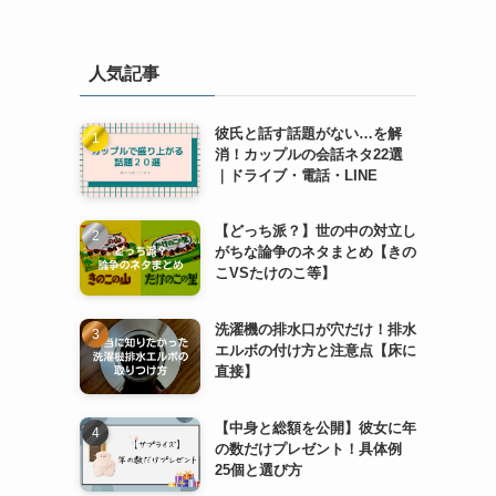
人気記事
彼氏と話す話題がない…を解
消！カップルの会話ネタ22選
｜ドライブ・電話・LINE
【どっち派？】世の中の対立し
がちな論争のネタまとめ【きの
こVSたけのこ等】
洗濯機の排水口が穴だけ！排水
エルボの付け方と注意点【床に
直接】
【中身と総額を公開】彼女に年
の数だけプレゼント！具体例
25個と選び方