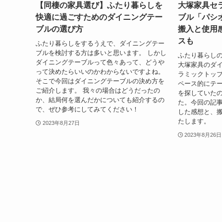
【同棲の家具選び】ふたり暮らしを
大塚家具セ
快適に過ごすためのダイニングテー
ブル「パシオ
ブルの選び方
搬入と使用
スも
ふたり暮らしをするうえで、ダイニングテー
ブルを検討する方は多いと思います。 しかし
ふたり暮らし
ダイニングテーブルって色々あって、どうや
大塚家具のダイ
って決めたらいいのかわからないですよね。
ラミックトップ
そこで今回はダイニングテーブルの決め方を
ペース的にテー
ご紹介します。 我々の場合はどうだったの
を探していたの
か、結局何を選んだかについても紹介するの
た。今回の記
で、ぜひ参考にしてみてください！
した感想と、
たします。
2023年8月27日
2023年8月26日