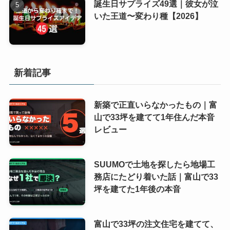
誕生日サプライズ49選｜彼女が泣
いた王道〜変わり種【2026】
新着記事
新築で正直いらなかったもの｜富
山で33坪を建てて1年住んだ本音
レビュー
SUUMOで土地を探したら地場工
務店にたどり着いた話｜富山で33
坪を建てた1年後の本音
富山で33坪の注文住宅を建てて、