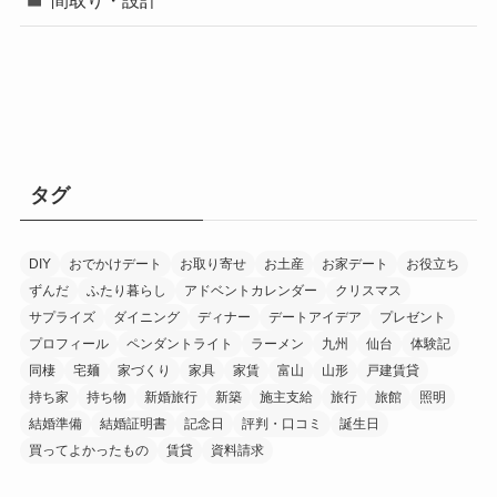
タグ
DIY
おでかけデート
お取り寄せ
お土産
お家デート
お役立ち
ずんだ
ふたり暮らし
アドベントカレンダー
クリスマス
サプライズ
ダイニング
ディナー
デートアイデア
プレゼント
プロフィール
ペンダントライト
ラーメン
九州
仙台
体験記
同棲
宅麺
家づくり
家具
家賃
富山
山形
戸建賃貸
持ち家
持ち物
新婚旅行
新築
施主支給
旅行
旅館
照明
結婚準備
結婚証明書
記念日
評判・口コミ
誕生日
買ってよかったもの
賃貸
資料請求